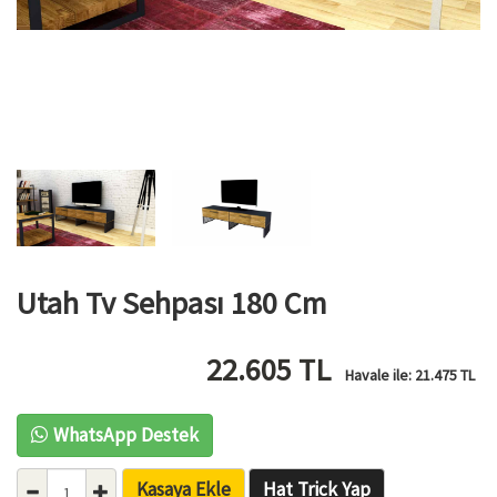
Utah Tv Sehpası 180 Cm
22.605
TL
Havale ile:
21.475
TL
WhatsApp Destek
Kasaya Ekle
Hat Trick Yap