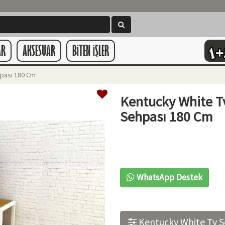
AR
AKSESUAR
BiTEN iŞLER
pası 180 Cm
Kentucky White T
Sehpası 180 Cm
WhatsApp Destek
Kentucky White Tv S