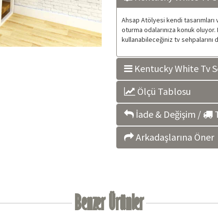
Ahsap Atölyesi kendi tasarımları v
oturma odalarınıza konuk oluyor. H
kullanabileceğiniz tv sehpalarını d
Kentucky White Tv Se
Ölçü Tablosu
İade & Değişim /
T
Arkadaşlarına Öner
Benzer Ürünler