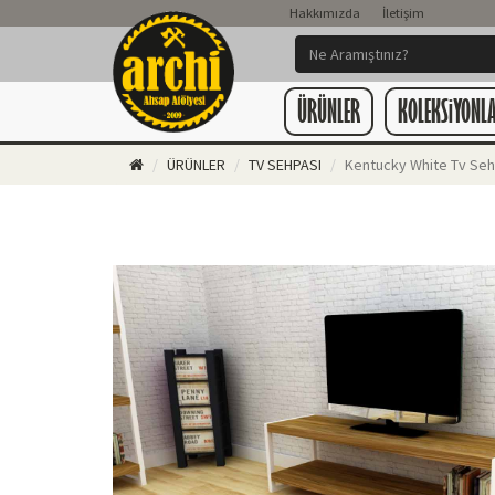
Hakkımızda
İletişim
ÜRÜNLER
KOLEKSiYONL
ÜRÜNLER
TV SEHPASI
Kentucky White Tv Seh