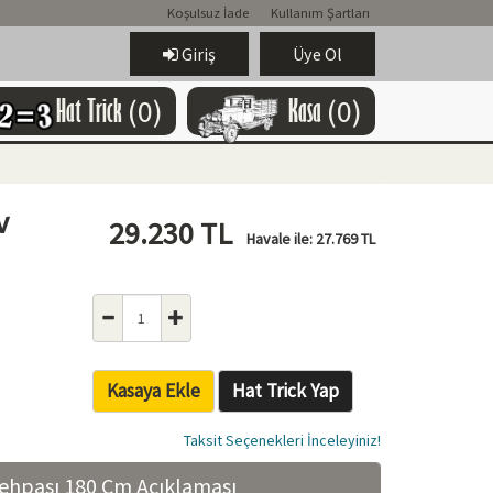
Koşulsuz İade
Kullanım Şartları
Giriş
Üye Ol
Hat Trick
(0)
Kasa
(0)
v
29.230
TL
Havale ile:
27.769
TL
Kasaya Ekle
Hat Trick Yap
Taksit Seçenekleri İnceleyiniz!
ehpası 180 Cm Açıklaması