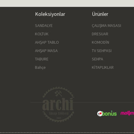
Koleksiyonlar
Ürünler
SANDALYE
ÇALIŞMA MASASI
KOLTUK
DRESUAR
AHŞAP TABLO
KOMODİN
AHŞAP MASA
TV SEHPASI
TABURE
SEHPA
Bahçe
KİTAPLIKLAR