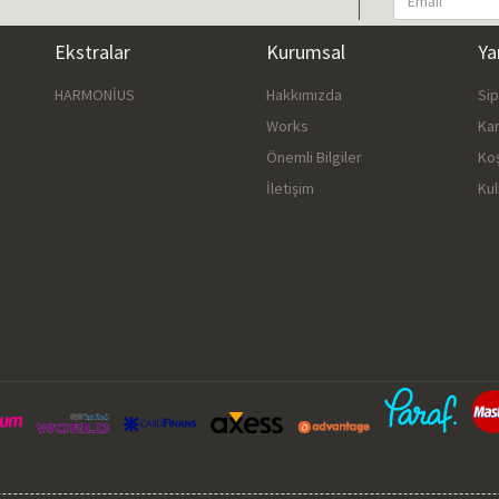
Ekstralar
Kurumsal
Ya
HARMONİUS
Hakkımızda
Si
Works
Ka
Önemli Bilgiler
Ko
İletişim
Kul