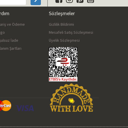
rdım
Sözleşmeler
pariş ve Ödeme
Gizlilik Bildirimi
rgo
Mesafeli Satış Sözleşmesi
şulsuz İade
Üyelik Sözleşmesi
lanım Şartları