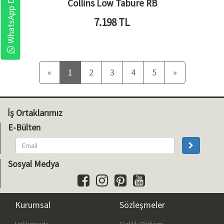
WhatsApp Destek
Collins Low Tabure RB
7.198
TL
Önceki
Sonraki
«
1
2
3
4
5
»
İş Ortaklarımız
E-Bülten
Sosyal Medya
Kurumsal
Sözleşmeler
Hakkımızda
Gizlilik Bildirimi