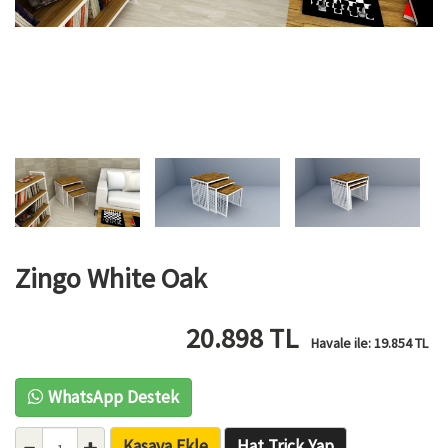
Zingo White Oak
20.898
TL
Havale ile:
19.854
TL
WhatsApp Destek
Kasaya Ekle
Hat Trick Yap