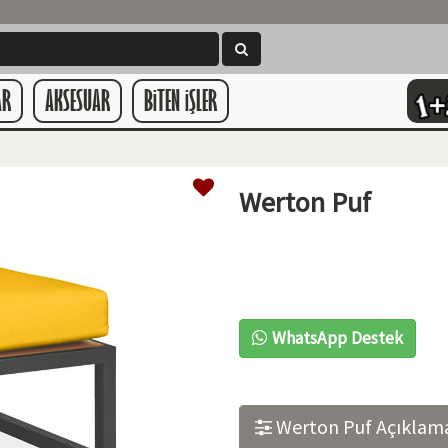
AR
AKSESUAR
BiTEN iŞLER
Werton Puf
WhatsApp Destek
Werton Puf Açıklam