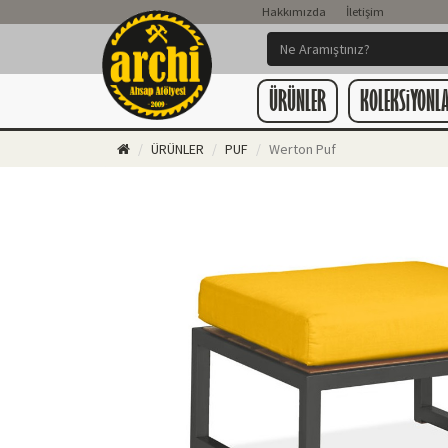
Hakkımızda
İletişim
ÜRÜNLER
KOLEKSiYONL
ÜRÜNLER
PUF
Werton Puf