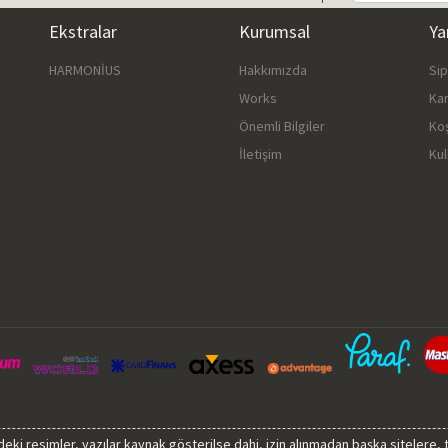
Ekstralar
Kurumsal
Ya
HARMONİUS
Hakkımızda
Si
Works
Ka
Önemli Bilgiler
Ko
İletişim
Kul
sindeki resimler, yazılar kaynak gösterilse dahi, izin alınmadan başka sitelere,