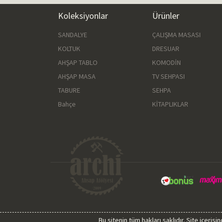
Koleksiyonlar
Ürünler
SANDALYE
ÇALIŞMA MASASI
KOLTUK
DRESUAR
AHŞAP TABLO
KOMODİN
AHŞAP MASA
TV SEHPASI
TABURE
SEHPA
Bahçe
KİTAPLIKLAR
Bu sitenin tüm hakları saklıdır. Site içeri