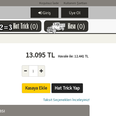
Koşulsuz İade
Kullanım Şartları
Giriş
Üye Ol
Hat Trick
(0)
Kasa
(0)
13.095
TL
Havale ile:
12.441
TL
Kasaya Ekle
Hat Trick Yap
Taksit Seçenekleri İnceleyiniz!
ası