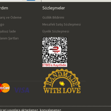
rdım
Sözleşmeler
pariş ve Ödeme
Gizlilik Bildirimi
rgo
Mesafeli Satış Sözleşmesi
şulsuz İade
Üyelik Sözleşmesi
lanım Şartları
 ticari yayınlara aktarılamaz, kopyalanamaz.