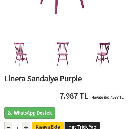
Linera Sandalye Purple
7.987
TL
Havale ile:
7.588
TL
WhatsApp Destek
Kasaya Ekle
Hat Trick Yap