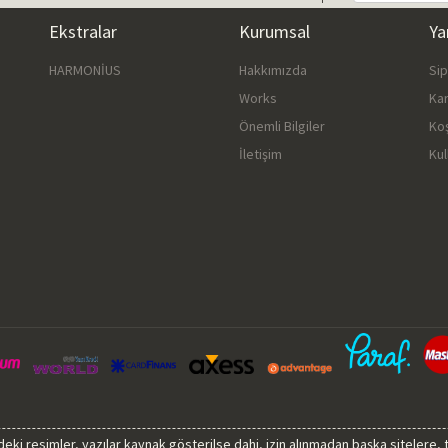
Ekstralar
Kurumsal
Ya
HARMONİUS
Hakkımızda
Si
Works
Ka
Önemli Bilgiler
Ko
İletişim
Kul
sindeki resimler, yazılar kaynak gösterilse dahi, izin alınmadan başka sitelere,