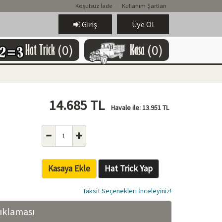
Koşulsuz İade
Kullanım Şartları
Giriş
Üye Ol
Hat Trick
(0)
Kasa
(0)
14.685
TL
Havale ile:
13.951
TL
Kasaya Ekle
Hat Trick Yap
Taksit Seçenekleri İnceleyiniz!
ıklaması