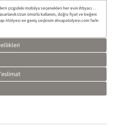
odern çizgideki mobilya seçenekleri her evin ihtiyacı…
 tasarlandı.Uzun ömürlü kullanım, doğru fiyat ve beğeni
şap Atölyesi en geniş seçkisini ahsapatolyesi.com farkı
llikleri
eslimat