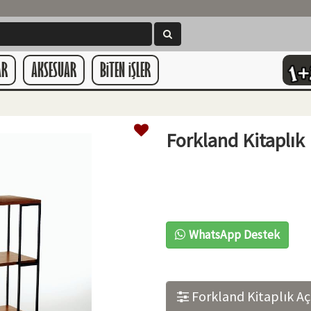
AR
AKSESUAR
BiTEN iŞLER
Forkland Kitaplık
WhatsApp Destek
Forkland Kitaplık Aç