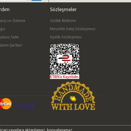
rdım
Sözleşmeler
pariş ve Ödeme
Gizlilik Bildirimi
rgo
Mesafeli Satış Sözleşmesi
şulsuz İade
Üyelik Sözleşmesi
lanım Şartları
 ticari yayınlara aktarılamaz, kopyalanamaz.