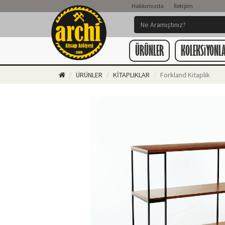
Hakkımızda
İletişim
ÜRÜNLER
KOLEKSiYONL
ÜRÜNLER
KİTAPLIKLAR
Forkland Kitaplık