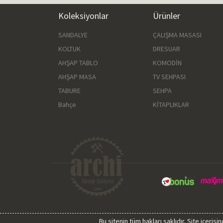
Koleksiyonlar
Ürünler
SANDALYE
ÇALIŞMA MASASI
KOLTUK
DRESUAR
AHŞAP TABLO
KOMODİN
AHŞAP MASA
TV SEHPASI
TABURE
SEHPA
Bahçe
KİTAPLIKLAR
Bu sitenin tüm hakları saklıdır. Site içeri