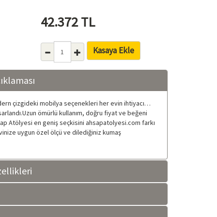
42.372
TL
Kasaya Ekle
çıklaması
odern çizgideki mobilya seçenekleri her evin ihtiyacı…
sarlandı.Uzun ömürlü kullanım, doğru fiyat ve beğeni
şap Atölyesi en geniş seçkisini ahsapatolyesi.com farkı
 evinize uygun özel ölçü ve dilediğiniz kumaş
llikleri